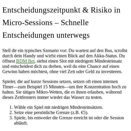
Entscheidungszeitpunkt & Risiko in
Micro‑Sessions – Schnelle
Entscheidungen unterwegs
Stell dir ein typisches Szenario vor: Du wartest auf den Bus, scrollst
durch dein Handy und wirfst einen Blick auf den Akku-Status. Du
öffnest
BDM Bet
, siehst einen Slot mit niedrigem Mindesteinsatz
und entscheidest dich zu drehen, weil du eine Chance auf einen
Gewinn haben möchtest, ohne viel Zeit oder Geld zu investieren.
Spieler, die auf kurze Sessions setzen, setzen oft einen internen
Timer—zum Beispiel 15 Minuten—um ihre Konzentration hoch zu
halten. Sie tätigen Mikro-Wetten, die es ihnen erlauben, während
dieses Zeitfensters immer wieder das Wasser zu testen.
Wähle ein Spiel mit niedrigen Mindesteinsätzen.
Setze eine persönliche Grenze (z.B. €5).
Spiele, bis entweder die Grenze erreicht ist oder die Session
abläuft.