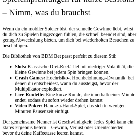
– Nimm, was du brauchst
Wenn du ein mobiler Spieler bist, der schnelle Gewinne liebt, wirst
du dich zu Spielen hingezogen fühlen, die schnell beendet sind, aber
genug Abwechslung bieten, um dich bei wiederholten Besuchen zu
beschäftigen.
Die Bibliothek von BDM Bet passt perfekt zu diesem Stil:
Slots:
Klassische Drei-Reel-Titel mit niedriger Volatilität, die
kleine Gewinne bei jedem Spin bringen können.
Crash Games:
Hochrisiko-, Hochbelohnungs-Dynamik, bei
denen du entscheidest, wann du aussteigst, bevor der
Multiplikator explodiert.
Live Roulette:
Eine kurze Runde, die innerhalb einer Minute
endet, sodass du sofort wieder drehen kannst.
Video Poker:
Hand-zu-Hand-Spiel, das sich in wenigen
Minuten Pausenzeit einfügt.
Der gemeinsame Nenner ist Geschwindigkeit: Jedes Spiel kann ein
klares Ergebnis liefern—Gewinn, Verlust oder Unentschieden—
bevor du deine Kaffeetasse leeren kannst.