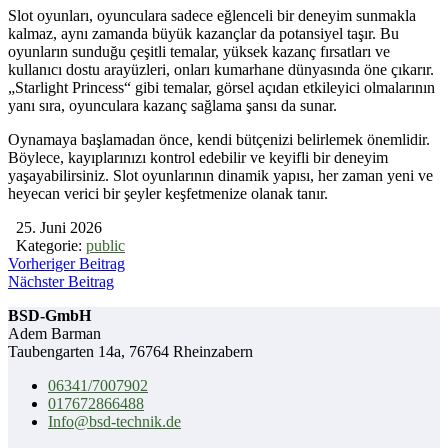
Slot oyunları, oyunculara sadece eğlenceli bir deneyim sunmakla
kalmaz, aynı zamanda büyük kazançlar da potansiyel taşır. Bu
oyunların sunduğu çeşitli temalar, yüksek kazanç fırsatları ve
kullanıcı dostu arayüzleri, onları kumarhane dünyasında öne çıkarır.
„Starlight Princess“ gibi temalar, görsel açıdan etkileyici olmalarının
yanı sıra, oyunculara kazanç sağlama şansı da sunar.
Oynamaya başlamadan önce, kendi bütçenizi belirlemek önemlidir.
Böylece, kayıplarınızı kontrol edebilir ve keyifli bir deneyim
yaşayabilirsiniz. Slot oyunlarının dinamik yapısı, her zaman yeni ve
heyecan verici bir şeyler keşfetmenize olanak tanır.
25. Juni 2026
Kategorie:
public
Vorheriger Beitrag
Nächster Beitrag
BSD-GmbH
Adem Barman
Taubengarten 14a, 76764 Rheinzabern
06341/7007902
017672866488
Info@bsd-technik.de