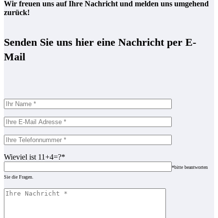
Wir freuen uns auf Ihre Nachricht und melden uns umgehend
zurück!
Senden Sie uns hier eine Nachricht per E-
Mail
Wieviel ist 11+4=?*
*bitte beantworten
Sie die Fragen.