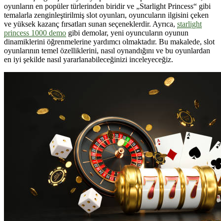
oyunların en popüler türlerinden biridir ve „Starlight Princess“ gibi
temalarla zenginleştirilmiş slot oyunları, oyuncuların ilgisini çeken
ve yüksek kazanç fırsatları sunan seçeneklerdir. Ayrıca,
starlight
princess 1000 demo
gibi demolar, yeni oyuncuların oyunun
dinamiklerini öğrenmelerine yardımcı olmaktadır. Bu makalede, slot
oyunlarının temel özelliklerini, nasıl oynandığını ve bu oyunlardan
en iyi şekilde nasıl yararlanabileceğinizi inceleyeceğiz.