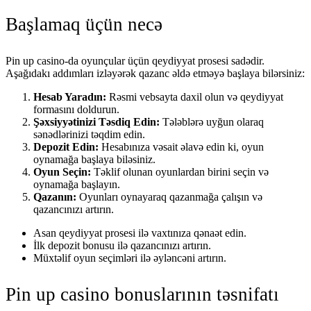
Başlamaq üçün necə
Pin up casino-da oyunçular üçün qeydiyyat prosesi sadədir.
Aşağıdakı addımları izləyərək qazanc əldə etməyə başlaya bilərsiniz:
Hesab Yaradın:
Rəsmi vebsayta daxil olun və qeydiyyat
formasını doldurun.
Şəxsiyyətinizi Təsdiq Edin:
Tələblərə uyğun olaraq
sənədlərinizi təqdim edin.
Depozit Edin:
Hesabınıza vəsait əlavə edin ki, oyun
oynamağa başlaya biləsiniz.
Oyun Seçin:
Təklif olunan oyunlardan birini seçin və
oynamağa başlayın.
Qazanın:
Oyunları oynayaraq qazanmağa çalışın və
qazancınızı artırın.
Asan qeydiyyat prosesi ilə vaxtınıza qənaət edin.
İlk depozit bonusu ilə qazancınızı artırın.
Müxtəlif oyun seçimləri ilə əyləncəni artırın.
Pin up casino bonuslarının təsnifatı