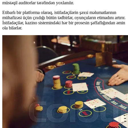
müstəqil auditorlar tərəfindən yoxlanılır.
Etibarlı bir platforma olaraq, istifadəçilərin şəxsi məlumatlarının
mühafizəsi üçün çıxdığı bütün tədbirlər, oyunçuların etimadını artırır.
İstifadəçilər, kazino sistemindəki hər bir prosesin şəffaflığından əmin
ola bilərlər.