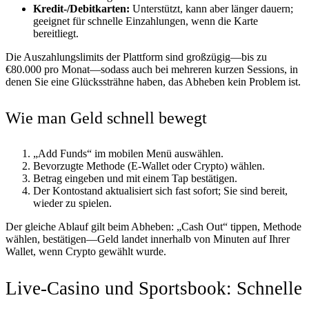
Kredit-/Debitkarten:
Unterstützt, kann aber länger dauern;
geeignet für schnelle Einzahlungen, wenn die Karte
bereitliegt.
Die Auszahlungslimits der Plattform sind großzügig—bis zu
€80.000 pro Monat—sodass auch bei mehreren kurzen Sessions, in
denen Sie eine Glückssträhne haben, das Abheben kein Problem ist.
Wie man Geld schnell bewegt
„Add Funds“ im mobilen Menü auswählen.
Bevorzugte Methode (E‑Wallet oder Crypto) wählen.
Betrag eingeben und mit einem Tap bestätigen.
Der Kontostand aktualisiert sich fast sofort; Sie sind bereit,
wieder zu spielen.
Der gleiche Ablauf gilt beim Abheben: „Cash Out“ tippen, Methode
wählen, bestätigen—Geld landet innerhalb von Minuten auf Ihrer
Wallet, wenn Crypto gewählt wurde.
Live‑Casino und Sportsbook: Schnelle