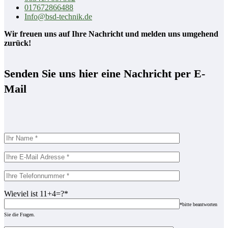
017672866488
Info@bsd-technik.de
Wir freuen uns auf Ihre Nachricht und melden uns umgehend
zurück!
Senden Sie uns hier eine Nachricht per E-
Mail
Wieviel ist 11+4=?*
*bitte beantworten
Sie die Fragen.