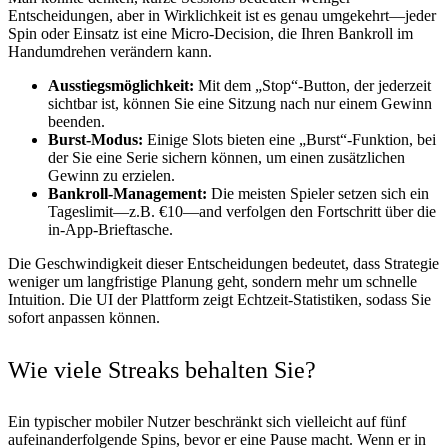
Entscheidungen, aber in Wirklichkeit ist es genau umgekehrt—jeder
Spin oder Einsatz ist eine Micro‑Decision, die Ihren Bankroll im
Handumdrehen verändern kann.
Ausstiegsmöglichkeit:
Mit dem „Stop“-Button, der jederzeit
sichtbar ist, können Sie eine Sitzung nach nur einem Gewinn
beenden.
Burst‑Modus:
Einige Slots bieten eine „Burst“-Funktion, bei
der Sie eine Serie sichern können, um einen zusätzlichen
Gewinn zu erzielen.
Bankroll-Management:
Die meisten Spieler setzen sich ein
Tageslimit—z.B. €10—and verfolgen den Fortschritt über die
in‑App‑Brieftasche.
Die Geschwindigkeit dieser Entscheidungen bedeutet, dass Strategie
weniger um langfristige Planung geht, sondern mehr um schnelle
Intuition. Die UI der Plattform zeigt Echtzeit‑Statistiken, sodass Sie
sofort anpassen können.
Wie viele Streaks behalten Sie?
Ein typischer mobiler Nutzer beschränkt sich vielleicht auf fünf
aufeinanderfolgende Spins, bevor er eine Pause macht. Wenn er in