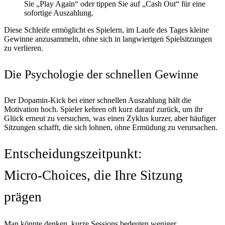
Sie „Play Again“ oder tippen Sie auf „Cash Out“ für eine
sofortige Auszahlung.
Diese Schleife ermöglicht es Spielern, im Laufe des Tages kleine
Gewinne anzusammeln, ohne sich in langwierigen Spielsitzungen
zu verlieren.
Die Psychologie der schnellen Gewinne
Der Dopamin-Kick bei einer schnellen Auszahlung hält die
Motivation hoch. Spieler kehren oft kurz darauf zurück, um ihr
Glück erneut zu versuchen, was einen Zyklus kurzer, aber häufiger
Sitzungen schafft, die sich lohnen, ohne Ermüdung zu verursachen.
Entscheidungszeitpunkt:
Micro‑Choices, die Ihre Sitzung
prägen
Man könnte denken, kurze Sessions bedeuten weniger