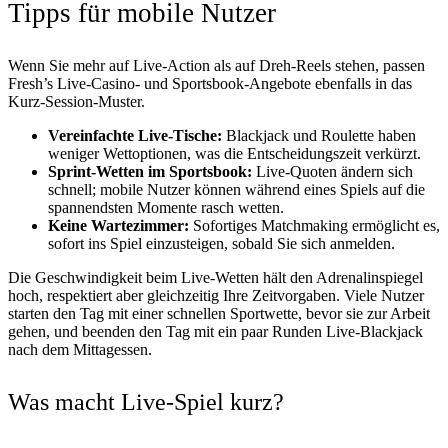
Tipps für mobile Nutzer
Wenn Sie mehr auf Live-Action als auf Dreh‑Reels stehen, passen
Fresh’s Live‑Casino- und Sportsbook-Angebote ebenfalls in das
Kurz‑Session‑Muster.
Vereinfachte Live‑Tische:
Blackjack und Roulette haben
weniger Wettoptionen, was die Entscheidungszeit verkürzt.
Sprint‑Wetten im Sportsbook:
Live‑Quoten ändern sich
schnell; mobile Nutzer können während eines Spiels auf die
spannendsten Momente rasch wetten.
Keine Wartezimmer:
Sofortiges Matchmaking ermöglicht es,
sofort ins Spiel einzusteigen, sobald Sie sich anmelden.
Die Geschwindigkeit beim Live‑Wetten hält den Adrenalinspiegel
hoch, respektiert aber gleichzeitig Ihre Zeitvorgaben. Viele Nutzer
starten den Tag mit einer schnellen Sportwette, bevor sie zur Arbeit
gehen, und beenden den Tag mit ein paar Runden Live‑Blackjack
nach dem Mittagessen.
Was macht Live‑Spiel kurz?