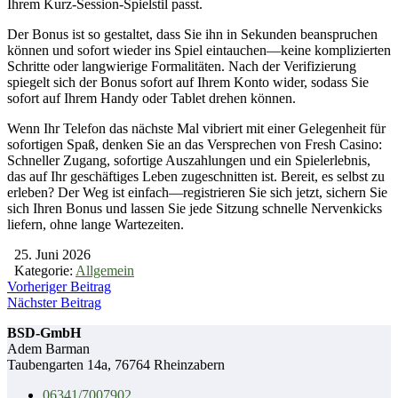
Ihrem Kurz‑Session‑Spielstil passt.
Der Bonus ist so gestaltet, dass Sie ihn in Sekunden beanspruchen
können und sofort wieder ins Spiel eintauchen—keine komplizierten
Schritte oder langwierige Formalitäten. Nach der Verifizierung
spiegelt sich der Bonus sofort auf Ihrem Konto wider, sodass Sie
sofort auf Ihrem Handy oder Tablet drehen können.
Wenn Ihr Telefon das nächste Mal vibriert mit einer Gelegenheit für
sofortigen Spaß, denken Sie an das Versprechen von Fresh Casino:
Schneller Zugang, sofortige Auszahlungen und ein Spielerlebnis,
das auf Ihr geschäftiges Leben zugeschnitten ist. Bereit, es selbst zu
erleben? Der Weg ist einfach—registrieren Sie sich jetzt, sichern Sie
sich Ihren Bonus und lassen Sie jede Sitzung schnelle Nervenkicks
liefern, ohne lange Wartezeiten.
25. Juni 2026
Kategorie:
Allgemein
Vorheriger Beitrag
Nächster Beitrag
BSD-GmbH
Adem Barman
Taubengarten 14a, 76764 Rheinzabern
06341/7007902