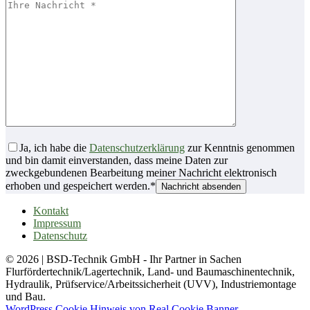
Ja, ich habe die
Datenschutzerklärung
zur Kenntnis genommen
und bin damit einverstanden, dass meine Daten zur
zweckgebundenen Bearbeitung meiner Nachricht elektronisch
erhoben und gespeichert werden.*
Kontakt
Impressum
Datenschutz
© 2026 | BSD-Technik GmbH - Ihr Partner in Sachen
Flurfördertechnik/Lagertechnik, Land- und Baumaschinentechnik,
Hydraulik, Prüfservice/Arbeitssicherheit (UVV), Industriemontage
und Bau.
WordPress Cookie Hinweis von Real Cookie Banner