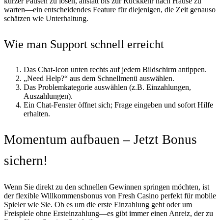
kurzer Pausen zu lösen, anstatt bis zur Rückkehr nach Hause zu
warten—ein entscheidendes Feature für diejenigen, die Zeit genauso
schätzen wie Unterhaltung.
Wie man Support schnell erreicht
Das Chat‑Icon unten rechts auf jedem Bildschirm antippen.
„Need Help?“ aus dem Schnellmenü auswählen.
Das Problemkategorie auswählen (z.B. Einzahlungen,
Auszahlungen).
Ein Chat-Fenster öffnet sich; Frage eingeben und sofort Hilfe
erhalten.
Momentum aufbauen – Jetzt Bonus
sichern!
Wenn Sie direkt zu den schnellen Gewinnen springen möchten, ist
der flexible Willkommensbonus von Fresh Casino perfekt für mobile
Spieler wie Sie. Ob es um die erste Einzahlung geht oder um
Freispiele ohne Ersteinzahlung—es gibt immer einen Anreiz, der zu