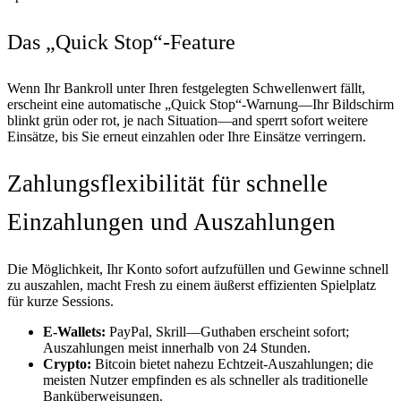
Das „Quick Stop“-Feature
Wenn Ihr Bankroll unter Ihren festgelegten Schwellenwert fällt,
erscheint eine automatische „Quick Stop“-Warnung—Ihr Bildschirm
blinkt grün oder rot, je nach Situation—and sperrt sofort weitere
Einsätze, bis Sie erneut einzahlen oder Ihre Einsätze verringern.
Zahlungsflexibilität für schnelle
Einzahlungen und Auszahlungen
Die Möglichkeit, Ihr Konto sofort aufzufüllen und Gewinne schnell
zu auszahlen, macht Fresh zu einem äußerst effizienten Spielplatz
für kurze Sessions.
E‑Wallets:
PayPal, Skrill—Guthaben erscheint sofort;
Auszahlungen meist innerhalb von 24 Stunden.
Crypto:
Bitcoin bietet nahezu Echtzeit‑Auszahlungen; die
meisten Nutzer empfinden es als schneller als traditionelle
Banküberweisungen.