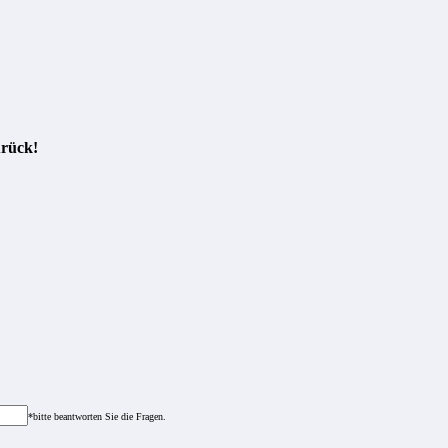
urück!
*bitte beantworten Sie die Fragen.