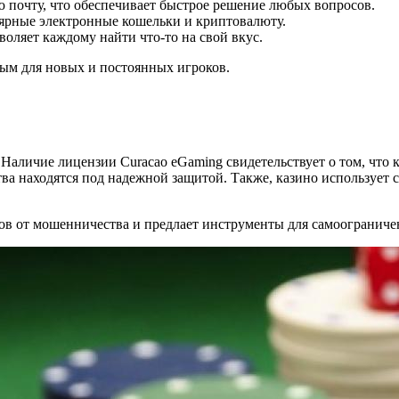
ю почту, что обеспечивает быстрое решение любых вопросов.
ярные электронные кошельки и криптовалюту.
воляет каждому найти что-то на свой вкус.
ым для новых и постоянных игроков.
 Наличие лицензии Curacao eGaming свидетельствует о том, что 
ства находятся под надежной защитой. Также, казино используе
ов от мошенничества и предлает инструменты для самоограничен