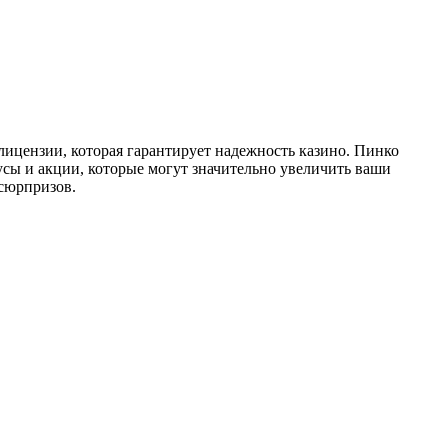
 лицензии, которая гарантирует надежность казино. Пинко
усы и акции, которые могут значительно увеличить ваши
 сюрпризов.