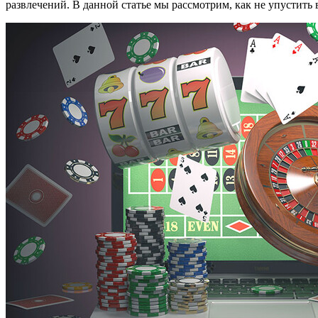
развлечений. В данной статье мы рассмотрим, как не упустить 