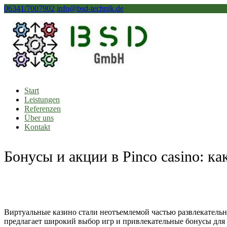
06341/7007902
info@bsd-technik.de
Start
Leistungen
Referenzen
Über uns
Kontakt
Бонусы и акции в Pinco casino: к
Виртуальные казино стали неотъемлемой частью развлекательн
предлагает широкий выбор игр и привлекательные бонусы для