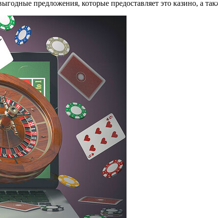
выгодные предложения, которые предоставляет это казино, а так