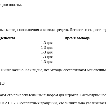
одов оплаты.
ные методы пополнения и вывода средств. Легкость и скорость т
депозита
Время вывода
1-3 дня
1-3 дня
1-3 дня
1-3 дня
1-3 дня
Пинко казино. Как видно, все методы обеспечивают мгновенные 
но
ают его привлекательным выбором для игроков. Рассмотрим нес
0 KZT + 250 бесплатных вращений, что значительно увеличива