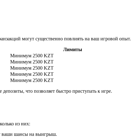
ранзакций могут существенно повлиять на ваш игровой опыт.
Лимиты
Минимум 2500 KZT
Минимум 2500 KZT
Минимум 2500 KZT
Минимум 2500 KZT
Минимум 2500 KZT
депозиты, что позволяет быстро приступать к игре.
колько из них:
ет ваши шансы на выигрыш.